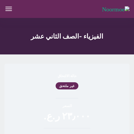
الفيزياء -الصف الثاني عشر
حالة الالتحاق
غير ملتحق
السعر
٢٣٫٠٠٠ ر.ع.‏