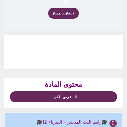
البدء
الالتحاق بالمساق
محتوى المادة
عرض الكل
🎥رابط البث المباشر – الفيزياء 12🎥