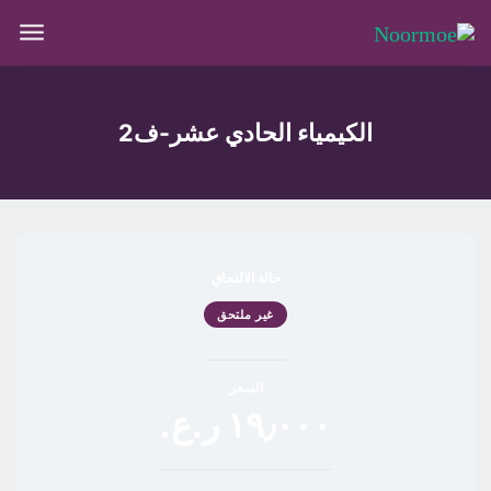
الكيمياء الحادي عشر-ف2
حالة الالتحاق
غير ملتحق
السعر
١٩٫٠٠٠ ر.ع.‏