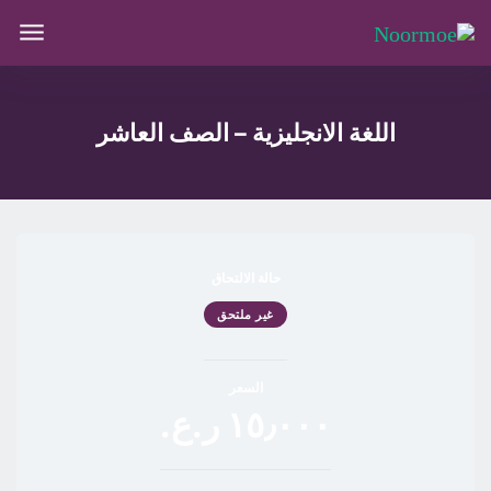
اللغة الانجليزية – الصف العاشر
حالة الالتحاق
غير ملتحق
السعر
١٥٫٠٠٠ ر.ع.‏