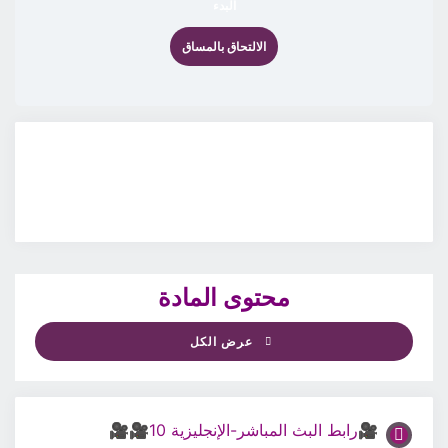
البدء
الالتحاق بالمساق
محتوى المادة
عرض الكل
🎥رابط البث المباشر-الإنجليزية 10🎥🎥