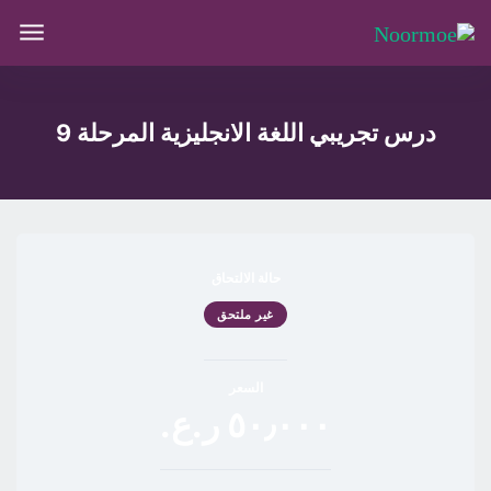
درس تجريبي اللغة الانجليزية المرحلة 9
حالة الالتحاق
غير ملتحق
السعر
٥٠٫٠٠٠ ر.ع.‏