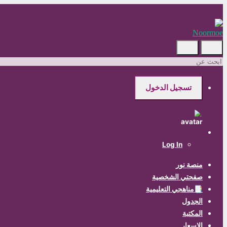
Skip
to
main
content
ابحث
عن
تسجيل الدخول
Log In
منصة نور
صفحتي الشخصية
📑مناهجي التعليمية
الجدول
المكتبة
الاسعار