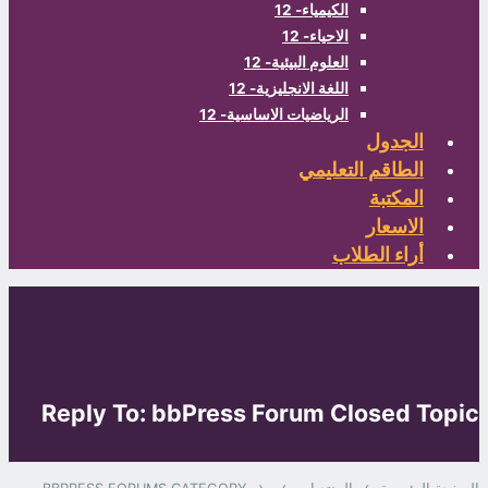
الكيمياء- 12
الاحياء- 12
العلوم البيئية- 12
اللغة الانجليزية- 12
الرياضيات الاساسية- 12
لجدول
طاقم التعليمي
مكتبة
اسعار
اء الطلاب
Reply To: bbPress Forum Closed
›
›
›