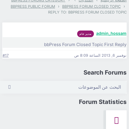
ئيسية
المنتديات
BBPRESS FORUMS CATEGORY
›
BBPRESS PUBLIC FORUM
BBPRESS FORUM CLOSED 
REPLY TO: BBPRESS FORUM CLOS
admin
مدير عام
bbPress Forum Closed Topic Fir
#17
Search 
Forum Stat