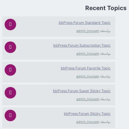
Recent 
bbPress Forum Standard Topi
واسطة
admin_hossam
bbPress Forum Subscription Topi
واسطة
admin_hossam
bbPress Forum Favorite Topi
واسطة
admin_hossam
bbPress Forum Super Sticky Topi
واسطة
admin_hossam
bbPress Forum Sticky Topi
واسطة
admin_hossam