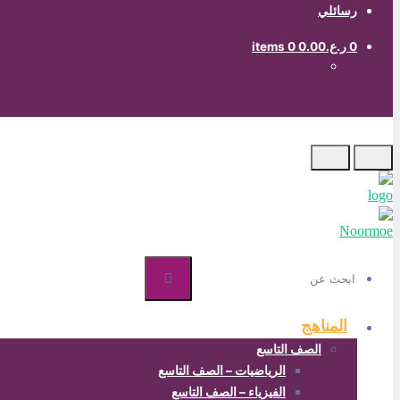
رسائلي
0
ر.ع.0.00
0 items
ابحث
عن
المناهج
الصف التاسع
الرياضيات – الصف التاسع
الفيزياء – الصف التاسع