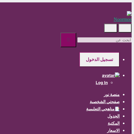
Skip
to
main
content
ابحث
عن
تسجيل الدخول
Log In
منصة نور
صفحتي الشخصية
📑مناهجي التعليمية
الجدول
المكتبة
الاسعار