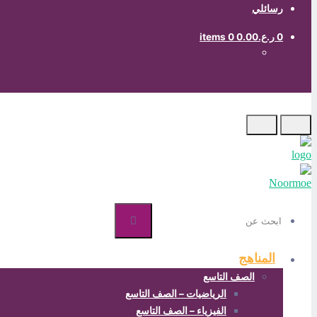
رسائلي
0
ر.ع.0.00
0 items
ابحث
عن
المناهج
الصف التاسع
الرياضيات – الصف التاسع
الفيزياء – الصف التاسع