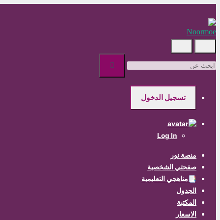
Skip
to
main
content
ابحث
عن
تسجيل الدخول
Log In
منصة نور
صفحتي الشخصية
📑مناهجي التعليمية
الجدول
المكتبة
الاسعار