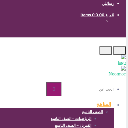
رسائلي
0
ر.ع.0.00
0 items
ابحث
عن
المناهج
الصف التاسع
الرياضيات – الصف التاسع
الفيزياء – الصف التاسع