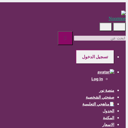
Skip
to
main
content
ابحث
عن
تسجيل الدخول
Log In
منصة نور
صفحتي الشخصية
📑مناهجي التعليمية
الجدول
المكتبة
الاسعار