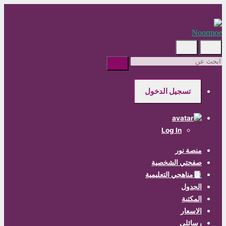
Skip
to
main
content
ابحث
عن
تسجيل الدخول
Log In
منصة نور
صفحتي الشخصية
📑مناهجي التعليمية
الجدول
المكتبة
الاسعار
رسائلي