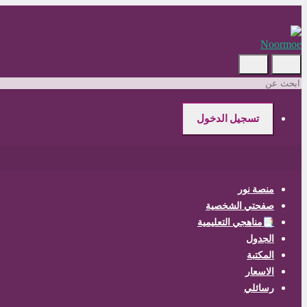
Skip
to
main
content
ابحث
عن
تسجيل الدخول
منصة نور
صفحتي الشخصية
📑مناهجي التعليمية
الجدول
المكتبة
الاسعار
رسائلي