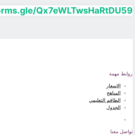
/forms.gle/Qx7eWLTwsHaRtDU59
روابط مهمة
الاسعار
المناهج
الطاقم التعليمي
الجدول
تواصل معنا