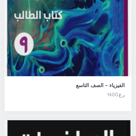
الفيزياء – الصف التاسع
ر.ع.
14.00